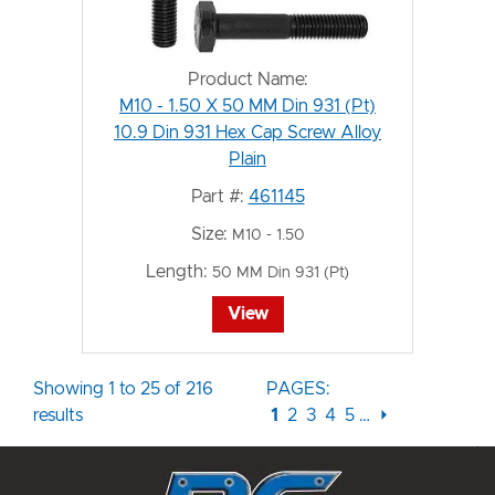
Product Name:
M10 - 1.50 X 50 MM Din 931 (Pt)
10.9 Din 931 Hex Cap Screw Alloy
Plain
Part #:
461145
Size:
M10 - 1.50
Length:
50 MM Din 931 (Pt)
View
Showing 1 to 25 of 216
PAGES:
results
1
2
3
4
5
…
⏵