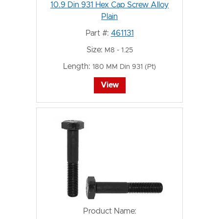
10.9 Din 931 Hex Cap Screw Alloy
Plain
Part #:
461131
Size:
M8 - 1.25
Length:
180 MM Din 931 (Pt)
View
Product Name: