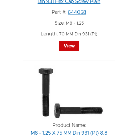
Din 931 Hex Cap Screw Plain
Part #:
644058
Size:
M8 - 1.25
Length:
70 MM Din 931 (Pt)
View
Product Name:
M8 - 1.25 X 75 MM Din 931 (Pt) 8.8