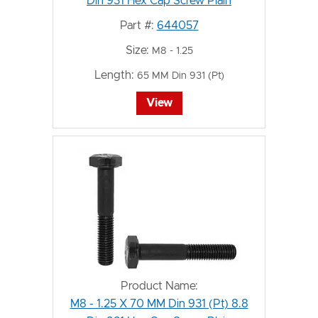
Din 931 Hex Cap Screw Plain
Part #:
644057
Size:
M8 - 1.25
Length:
65 MM Din 931 (Pt)
View
Product Name:
M8 - 1.25 X 70 MM Din 931 (Pt) 8.8