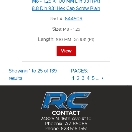
M8 - 1.25 X 100 MM Din 931 (Pt)
8.8 Din 931 Hex Cap Screw Plain
Part #:
644509
Size:
M8 - 1.25
Length:
100 MM Din 931 (Pt)
View
Showing 1 to 25 of 139
PAGES:
results
1
2
3
4
5
…
⏵
CONTACT
24825 N. 16th Ave #110
Phoenix, AZ 85085
Phone:
623.516.1551