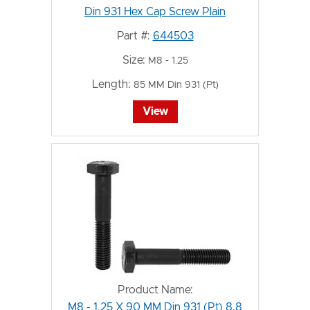
Din 931 Hex Cap Screw Plain
Part #:
644503
Size:
M8 - 1.25
Length:
85 MM Din 931 (Pt)
View
Product Name:
M8 - 1.25 X 90 MM Din 931 (Pt) 8.8