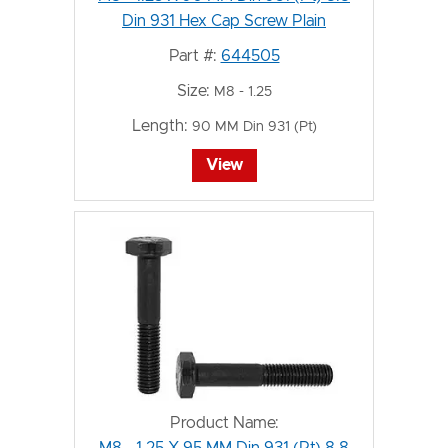
Din 931 Hex Cap Screw Plain
Part #:
644505
Size:
M8 - 1.25
Length:
90 MM Din 931 (Pt)
View
Product Name:
M8 - 1.25 X 95 MM Din 931 (Pt) 8.8