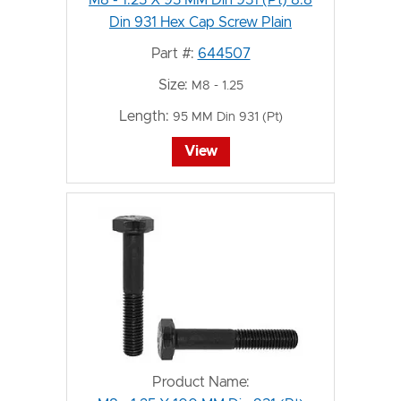
Din 931 Hex Cap Screw Plain
Part #:
644507
Size:
M8 - 1.25
Length:
95 MM Din 931 (Pt)
View
Product Name: